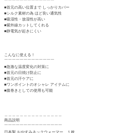
￣￣￣￣￣￣￣￣￣￣￣￣￣
■首元の高い位置まで しっかりカバー
■シルク素材の為 ほど良い通気性
■吸湿性・放湿性が高い
■紫外線カットしてくれる
■静電気が起きにくい
こんなに使える！
￣￣￣￣￣￣￣￣￣￣￣￣￣
■急激な温度変化の対策に
■首元の日焼け防止に
■首元の汗ケアに
■ワンポイントのオシャレ アイテムに
■腹巻きとしての使用も可能
＿＿＿＿＿＿＿＿＿＿＿＿＿＿＿
商品説明
￣￣￣￣￣￣￣￣￣￣￣￣￣￣￣
日本製 おやすみネックウォーマー １枚