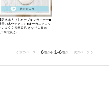
【防水布入り】布ナプキンライナー■
微量の水分ケアにも■オーガニクコッ
トン１００％無染色 きなり１８㎝
1,050円(税込)
6
1-6
前のページ
次のページ
商品中
商品