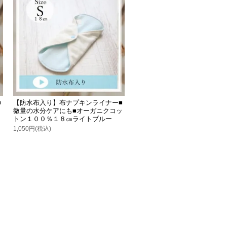
■
【防水布入り】布ナプキンライナー■
ッ
微量の水分ケアにも■オーガニクコッ
トン１００％１８㎝ライトブルー
1,050円(税込)