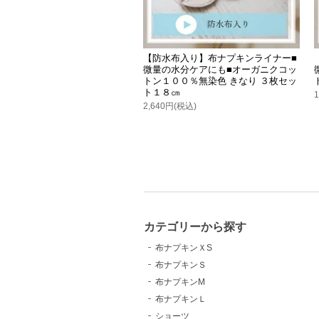
【防水布入り】布ナプキンライナー■
微量の水分ケアにも■オーガニクコッ
トン１００％無染色 きなり ３枚セッ
ト１８㎝
2,640円(税込)
カテゴリーから探す
布ナプキンＸS
布ナプキンＳ
布ナプキンM
布ナプキンＬ
ショーツ