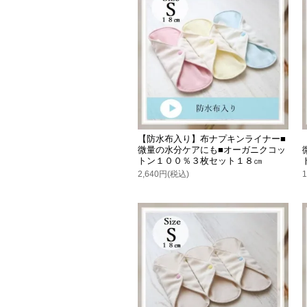
【防水布入り】布ナプキンライナー■
微量の水分ケアにも■オーガニクコッ
トン１００％３枚セット１８㎝
2,640円(税込)